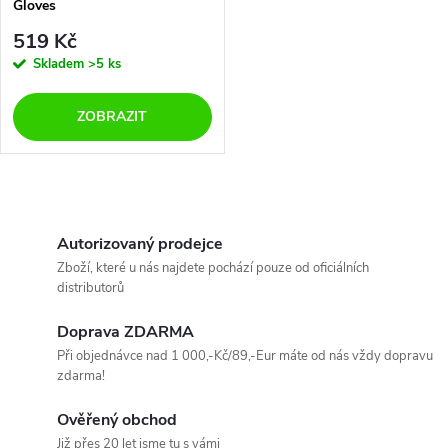
Gloves
519 Kč
Skladem
>5 ks
ZOBRAZIT
O
v
Autorizovaný prodejce
Zboží, které u nás najdete pochází pouze od oficiálních
l
distributorů
á
Doprava ZDARMA
Při objednávce nad 1 000,-Kč/89,-Eur máte od nás vždy dopravu
d
zdarma!
a
Ověřený obchod
Již přes 20 let jsme tu s vámi