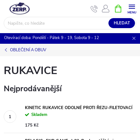
Přejít
NÁKUPNÍ
KOŠÍK
na
obsah
HLEDAT
Otevírací doba: Pondělí - Pátek 9 - 19, Sobota 9 - 12
OBLEČENÍ A OBUV
RUKAVICE
Nejprodávanější
KINETIC RUKAVICE ODOLNÉ PROTI ŘEZU-FILETOVACÍ
Skladem
175 Kč