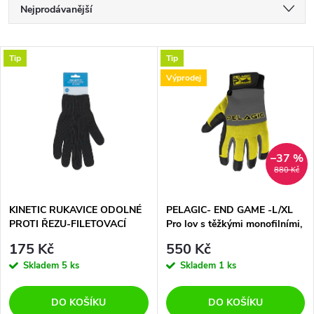
Ř
Nejprodávanější
a
Nejlevnější
V
Tip
Tip
Nejdražší
z
Výprodej
ý
Abecedně
e
p
n
i
–37 %
880 Kč
í
s
p
KINETIC RUKAVICE ODOLNÉ
PELAGIC- END GAME -L/XL
PROTI ŘEZU-FILETOVACÍ
Pro lov s těžkými monofilními,
p
spektrálními nebo drátovými
r
175 Kč
550 Kč
návazci, tyto rukavice jsou
r
Skladem
5 ks
Skladem
1 ks
vyztuženy kevlarem.
o
o
DO KOŠÍKU
DO KOŠÍKU