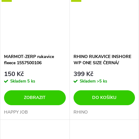
MARMOT-ZERP rukavice
RHINO RUKAVICE INSHORE
fleece 1557500106
WP ONE SIZE ČERNÁ/
ČERVENÁ-Voděodolné
150 Kč
399 Kč
rukavice pro vylovení velkých
Skladem
5 ks
Skladem
>5 ks
ryb.
ZOBRAZIT
DO KOŠÍKU
HAPPY JOB
RHINO