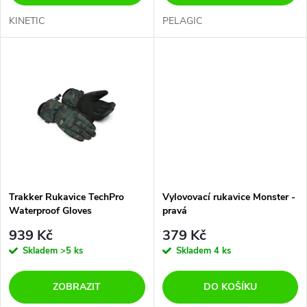
d
d
KINETIC
PELAGIC
u
u
k
k
t
t
ů
ů
Trakker Rukavice TechPro
Vylovovací rukavice Monster -
Waterproof Gloves
pravá
939 Kč
379 Kč
Skladem
>5 ks
Skladem
4 ks
ZOBRAZIT
DO KOŠÍKU