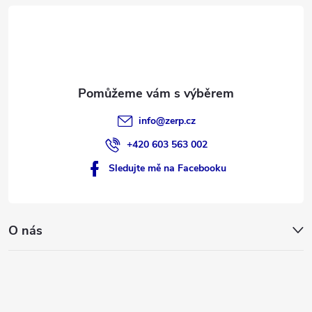
t
u
í
info
@
zerp.cz
+420 603 563 002
Sledujte mě na Facebooku
O nás