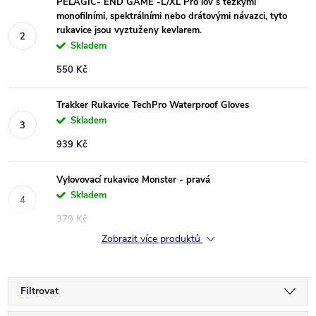
PELAGIC- END GAME -L/XL Pro lov s těžkými
monofilními, spektrálními nebo drátovými návazci, tyto
rukavice jsou vyztuženy kevlarem.
Skladem
550 Kč
Trakker Rukavice TechPro Waterproof Gloves
Skladem
939 Kč
Vylovovací rukavice Monster - pravá
Skladem
379 Kč
Zobrazit více produktů
Filtrovat