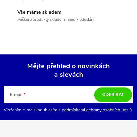
c
í
Vše máme skladem
Veškeré produkty skladem ihned k odeslání
p
r
v
k
Mějte přehled o novinkách
y
a slevách
Z
v
á
E-mail
ODEBÍRAT
ý
p
p
Vložením e-mailu souhlasíte s
podmínkami ochrany osobních údajů
i
a
s