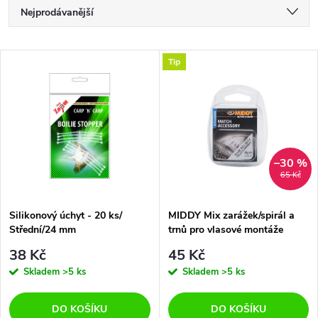
Ř
Nejprodávanější
a
Nejlevnější
V
Tip
Nejdražší
z
ý
Abecedně
e
p
n
i
–30 %
65 Kč
í
s
p
Silikonový úchyt - 20 ks/
MIDDY Mix zarážek/spirál a
Střední/24 mm
trnů pro vlasové montáže
p
r
38 Kč
45 Kč
r
Skladem
>5 ks
Skladem
>5 ks
o
o
DO KOŠÍKU
DO KOŠÍKU