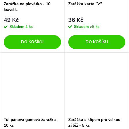
Zarážka na plovátko - 10
Zarážka karta "V"
ks/vel.L
49 Kč
36 Kč
Skladem
4 ks
Skladem
>5 ks
DO KOŠÍKU
DO KOŠÍKU
Tulipánová gumová zarážka -
Zarážka s klipem pro velkou
10 ks
zátěž - 5 ks