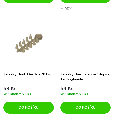
d
d
MIDDY
u
u
k
k
t
t
ů
ů
Zarážky Hook Beads - 20 ks
Zarážky Hair Extender Stops -
126 ks//hnědé
59 Kč
54 Kč
Skladem
>5 ks
Skladem
>5 ks
DO KOŠÍKU
DO KOŠÍKU