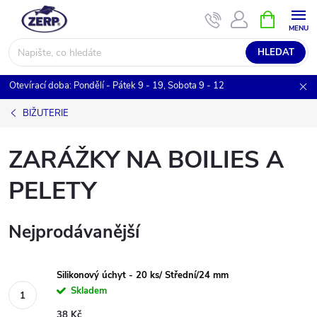
Přejít
NÁKUPNÍ
KOŠÍK
na
obsah
HLEDAT
Otevírací doba: Pondělí - Pátek 9 - 19, Sobota 9 - 12
BIŽUTERIE
ZARÁŽKY NA BOILIES A
PELETY
Nejprodávanější
Silikonový úchyt - 20 ks/ Střední/24 mm
Skladem
38 Kč