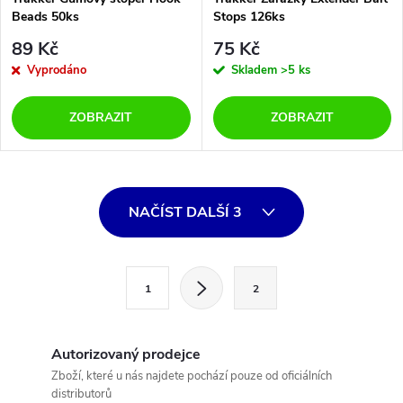
Beads 50ks
Stops 126ks
89 Kč
75 Kč
Vyprodáno
Skladem
>5 ks
ZOBRAZIT
ZOBRAZIT
O
NAČÍST DALŠÍ 3
v
l
S
1
2
t
á
r
d
á
Autorizovaný prodejce
a
n
Zboží, které u nás najdete pochází pouze od oficiálních
distributorů