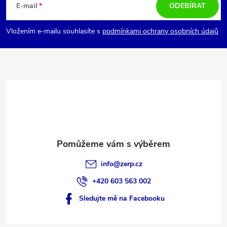
á
s
E-mail
ODEBÍRAT
u
p
Vložením e-mailu souhlasíte s
podmínkami ochrany osobních údajů
a
t
í
info
@
zerp.cz
+420 603 563 002
Sledujte mě na Facebooku