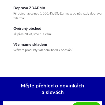
k
c
o
Doprava ZDARMA
í
v
Při objednávce nad 1 000,-Kč/89,-Eur máte od nás vždy dopravu
zdarma!
á
p
n
Ověřený obchod
r
í
Již přes 20 let jsme tu s vámi
v
Vše máme skladem
k
Veškeré produkty skladem ihned k odeslání
y
v
ý
Mějte přehled o novinkách
p
a slevách
Z
i