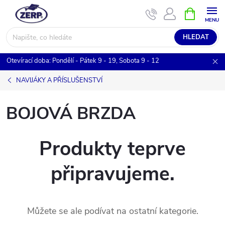
Přejít
NÁKUPNÍ
KOŠÍK
na
obsah
HLEDAT
Otevírací doba: Pondělí - Pátek 9 - 19, Sobota 9 - 12
NAVIJÁKY A PŘÍSLUŠENSTVÍ
BOJOVÁ BRZDA
Produkty teprve
připravujeme.
Můžete se ale podívat na ostatní kategorie.