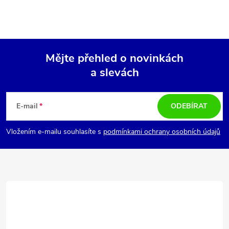
Mějte přehled o novinkách
a slevách
Z
á
E-mail
ODEBÍRAT
p
Vložením e-mailu souhlasíte s
podmínkami ochrany osobních údajů
a
t
í