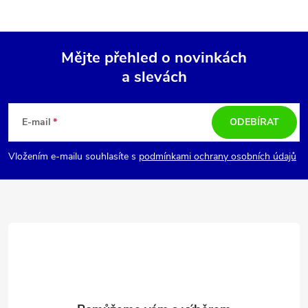
v
ý
Mějte přehled o novinkách
p
a slevách
Z
i
á
s
E-mail
ODEBÍRAT
u
p
Vložením e-mailu souhlasíte s
podmínkami ochrany osobních údajů
a
t
í