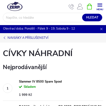
Přejít
NÁKUPNÍ
KOŠÍK
na
obsah
HLEDAT
Otevírací doba: Pondělí - Pátek 9 - 19, Sobota 9 - 12
NAVIJÁKY A PŘÍSLUŠENSTVÍ
CÍVKY NÁHRADNÍ
Nejprodávanější
Slammer IV 8500 Spare Spool
Skladem
1 999 Kč