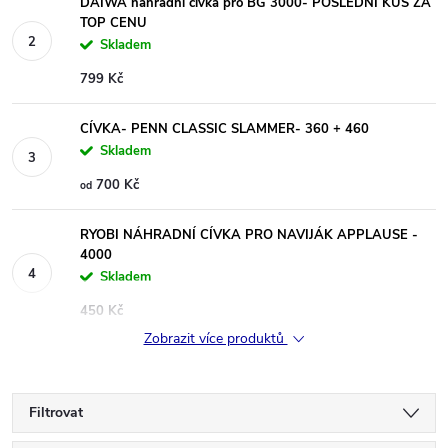
DAIWA náhradní cívka pro BG 3000- POSLEDNÍ KUS ZA
TOP CENU
Skladem
799 Kč
CÍVKA- PENN CLASSIC SLAMMER- 360 + 460
Skladem
700 Kč
od
RYOBI NÁHRADNÍ CÍVKA PRO NAVIJÁK APPLAUSE -
4000
Skladem
450 Kč
Zobrazit více produktů
Filtrovat