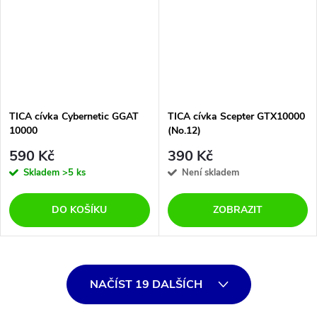
TICA cívka Cybernetic GGAT
TICA cívka Scepter GTX10000
10000
(No.12)
590 Kč
390 Kč
Skladem
>5 ks
Není skladem
DO KOŠÍKU
ZOBRAZIT
O
NAČÍST 19 DALŠÍCH
v