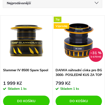
Ř
Nejprodávanější
a
Nejlevnější
V
Tip
Nejdražší
z
Výprodej
ý
Abecedně
e
p
n
i
–31 %
1 170 Kč
í
s
p
Slammer IV 8500 Spare Spool
DAIWA náhradní cívka pro BG
3000- POSLEDNÍ KUS ZA TOP
p
CENU
r
1 999 Kč
799 Kč
r
Skladem
1 ks
Skladem
1 ks
o
o
DO KOŠÍKU
DO KOŠÍKU