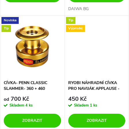
d
d
DAIWA BG
u
Novinka
Tip
u
Tip
Výprodej
k
k
t
t
ů
ů
CÍVKA- PENN CLASSIC
RYOBI NÁHRADNÍ CÍVKA
SLAMMER- 360 + 460
PRO NAVIJÁK APPLAUSE -
4000
700 Kč
450 Kč
od
Skladem
4 ks
Skladem
1 ks
ZOBRAZIT
ZOBRAZIT