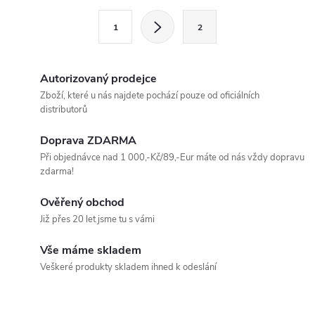
l
S
1
2
t
á
r
d
á
Autorizovaný prodejce
a
n
Zboží, které u nás najdete pochází pouze od oficiálních
distributorů
k
c
o
Doprava ZDARMA
í
v
Při objednávce nad 1 000,-Kč/89,-Eur máte od nás vždy dopravu
zdarma!
á
p
n
Ověřený obchod
r
í
Již přes 20 let jsme tu s vámi
v
Vše máme skladem
k
Veškeré produkty skladem ihned k odeslání
y