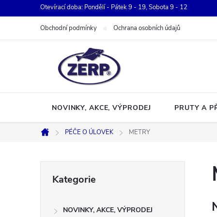
Přejít
Otevírací doba: Pondělí - Pátek 9 - 19, Sobota 9 - 12
na
Obchodní podmínky
Ochrana osobních údajů
obsah
NOVINKY, AKCE, VÝPRODEJ
PRUTY A P
PÉČE O ÚLOVEK
METRY
Domů
P
Přeskočit
Kategorie
kategorie
o
NOVINKY, AKCE, VÝPRODEJ