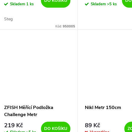
d
DO KOŠÍKU
DO
Skladem
1 ks
Skladem
>5 ks
o
u
Steg
d
Kód:
950005
k
u
t
k
ů
t
ů
ZFISH Měřící Podložka
Nikl Metr 150cm
Challenge Metr
219 Kč
89 Kč
DO KOŠÍKU
Z