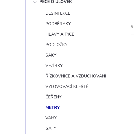
n
PÉČE O ÚLOVEK
e
DESINFEKCE
PODBĚRAKY
5
l
HLAVY A TYČE
PODLOŽKY
SAKY
VEZÍRKY
í
ŘÍZKOVNÍCE A VZDUCHOVÁNÍ
i
VYLOVOVACÍ KLEŠTĚ
ČEŘENY
METRY
VÁHY
GAFY