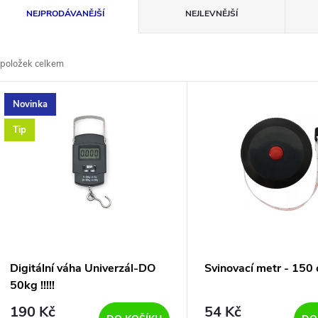
Ř
NEJPRODÁVANĚJŠÍ
NEJLEVNĚJŠÍ
a
položek celkem
z
V
Novinka
e
ý
Tip
n
p
p
s
r
p
Digitální váha Univerzál-DO
Svinovací metr - 150
o
50kg !!!!!
r
190 Kč
54 Kč