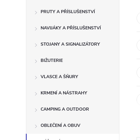
s
PRUTY A PŘÍSLUŠENSTVÍ
t
NAVIJÁKY A PŘÍSLUŠENSTVÍ
r
a
STOJANY A SIGNALIZÁTORY
n
BIŽUTERIE
n
VLASCE A ŠŇURY
í
KRMENÍ A NÁSTRAHY
p
CAMPING A OUTDOOR
a
OBLEČENÍ A OBUV