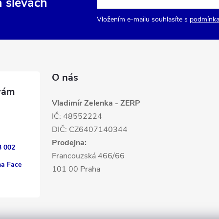
a slevách
Vložením e-mailu souhlasíte s
podmínka
O nás
Vladimír Zelenka - ZERP
IČ: 48552224
DIČ: CZ6407140344
Prodejna:
3 002
Francouzská 466/66
na Face
101 00 Praha