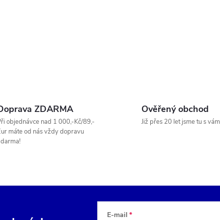
Doprava ZDARMA
Ověřený obchod
ři objednávce nad 1 000,-Kč/89,-
Již přes 20 let jsme tu s vám
ur máte od nás vždy dopravu
zdarma!
E-mail