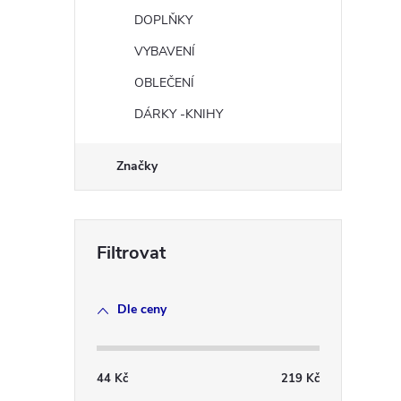
r
DOPLŇKY
VYBAVENÍ
OBLEČENÍ
DÁRKY -KNIHY
Značky
i
Dle ceny
44
Kč
219
Kč