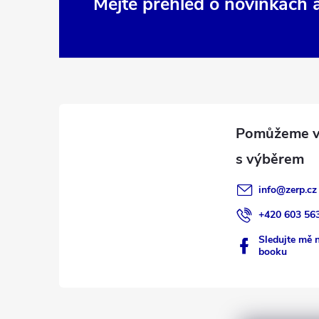
Z
Mějte přehled o novinkách
á
p
a
t
í
info
@
zerp.cz
+420 603 56
Sledujte mě 
booku