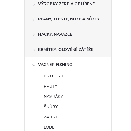
VÝROBKY ZERP A OBLÍBENÉ
PEANY, KLEŠTĚ, NOŽE A NŮŽKY
HÁČKY, NÁVAZCE
KRMÍTKA, OLOVĚNÉ ZÁTĚŽE
l
VAGNER FISHING
BIŽUTERIE
PRUTY
NAVIJÁKY
ŠNŮRY
í
ZÁTĚŽE
LODĚ