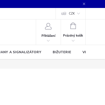
CZK
NÁKUPNÍ
KOŠÍK
Prázdný košík
Přihlášení
JANY A SIGNALIZÁTORY
BIŽUTERIE
VLASCE A Š