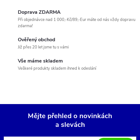
l
á
Doprava ZDARMA
Při objednávce nad 1 000,-Kč/89,-Eur máte od nás vždy dopravu
d
zdarma!
a
Ověřený obchod
c
Již přes 20 let jsme tu s vámi
í
Vše máme skladem
Veškeré produkty skladem ihned k odeslání
p
r
v
k
Mějte přehled o novinkách
y
a slevách
Z
v