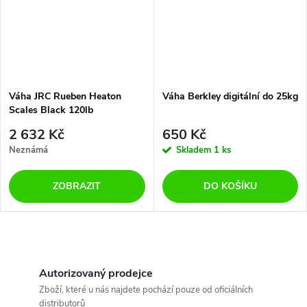
Váha JRC Rueben Heaton
Váha Berkley digitální do 25kg
Scales Black 120lb
2 632 Kč
650 Kč
Neznámá
Skladem
1 ks
ZOBRAZIT
DO KOŠÍKU
O
v
Autorizovaný prodejce
Zboží, které u nás najdete pochází pouze od oficiálních
distributorů