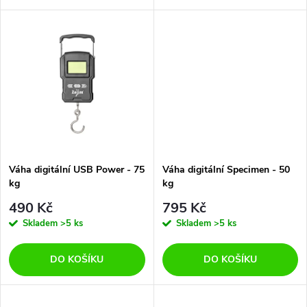
d
u
u
k
k
t
t
ů
ů
Váha digitální USB Power - 75
Váha digitální Specimen - 50
kg
kg
490 Kč
795 Kč
Skladem
>5 ks
Skladem
>5 ks
DO KOŠÍKU
DO KOŠÍKU