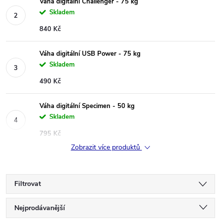
Váha digitální Challenger - 75 kg
Skladem
840 Kč
Váha digitální USB Power - 75 kg
Skladem
490 Kč
Váha digitální Specimen - 50 kg
Skladem
795 Kč
Zobrazit více produktů
Filtrovat
Ř
Nejprodávanější