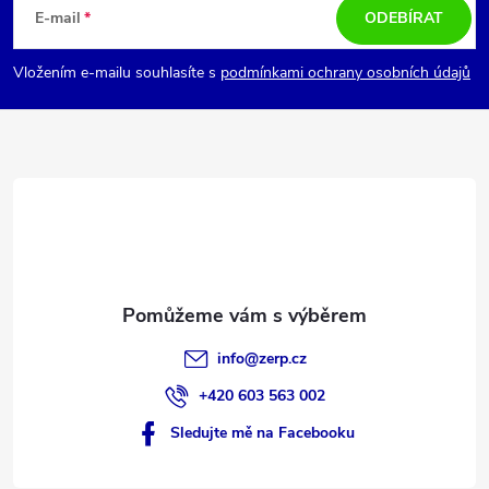
á
E-mail
ODEBÍRAT
ý
p
p
Vložením e-mailu souhlasíte s
podmínkami ochrany osobních údajů
i
a
s
t
u
í
info
@
zerp.cz
+420 603 563 002
Sledujte mě na Facebooku