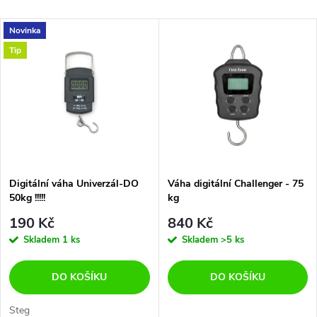
a
Nejlevnější
V
Novinka
Nejdražší
z
Tip
ý
Abecedně
e
p
n
i
í
s
p
Digitální váha Univerzál-DO
Váha digitální Challenger - 75
50kg !!!!!
kg
p
r
190 Kč
840 Kč
r
Skladem
1 ks
Skladem
>5 ks
o
o
DO KOŠÍKU
DO KOŠÍKU
d
Steg