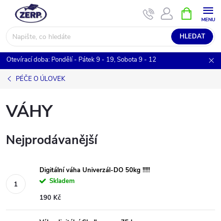
Přejít
NÁKUPNÍ
KOŠÍK
na
obsah
HLEDAT
Otevírací doba: Pondělí - Pátek 9 - 19, Sobota 9 - 12
PÉČE O ÚLOVEK
VÁHY
Nejprodávanější
Digitální váha Univerzál-DO 50kg !!!!!
Skladem
190 Kč