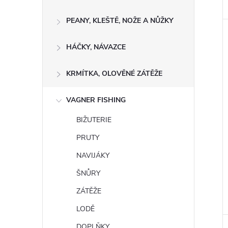
PEANY, KLEŠTĚ, NOŽE A NŮŽKY
HÁČKY, NÁVAZCE
KRMÍTKA, OLOVĚNÉ ZÁTĚŽE
VAGNER FISHING
BIŽUTERIE
PRUTY
NAVIJÁKY
ŠNŮRY
ZÁTĚŽE
LODĚ
DOPLŇKY