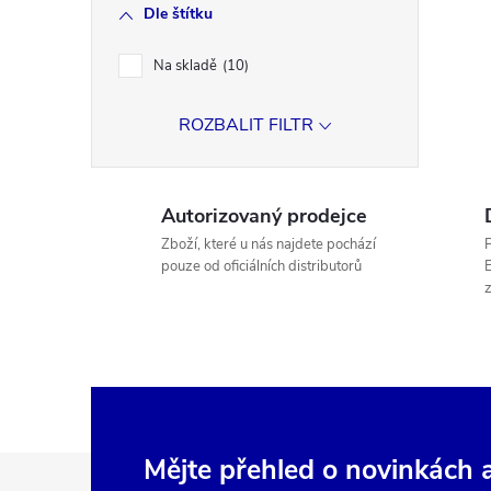
Dle štítku
l
Na skladě
10
ROZBALIT FILTR
Autorizovaný prodejce
Zboží, které u nás najdete pochází
P
pouze od oficiálních distributorů
E
í
r
Z
Mějte přehled o novinkách