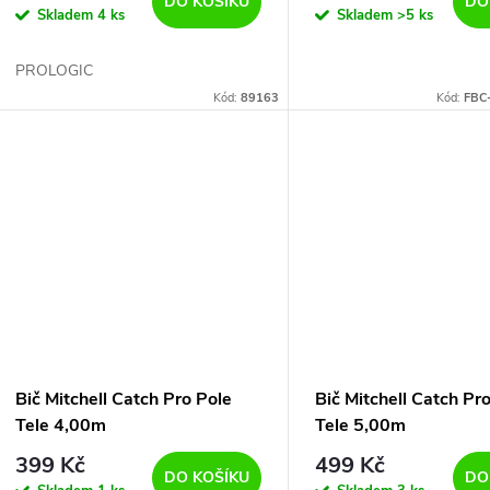
d
DO KOŠÍKU
DO
Skladem
4 ks
Skladem
>5 ks
o
u
PROLOGIC
d
Kód:
89163
Kód:
FBC
k
u
t
k
ů
t
ů
Bič Mitchell Catch Pro Pole
Bič Mitchell Catch Pr
Tele 4,00m
Tele 5,00m
399 Kč
499 Kč
DO KOŠÍKU
DO