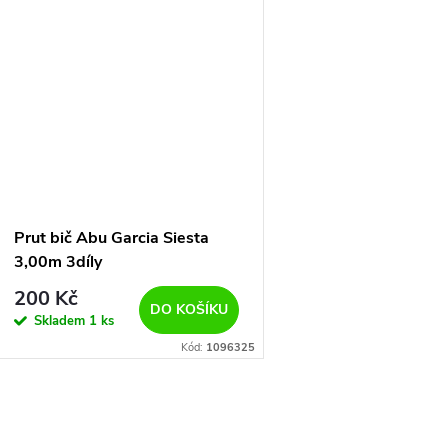
Prut bič Abu Garcia Siesta
3,00m 3díly
200 Kč
DO KOŠÍKU
Skladem
1 ks
Kód:
1096325
O