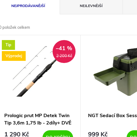
Ř
NEJPRODÁVANĚJŠÍ
NEJLEVNĚJŠÍ
a
0
položek celkem
z
V
Tip
e
–41 %
ý
Výprodej
2 200 Kč
n
p
p
s
r
p
Prologic prut MP Detek Twin
NGT Sedací Box Sess
o
Tip 3,6m 1,75 lb - 2díly+ DVĚ
r
ŠPIČKY !!!
1 290 Kč
999 Kč