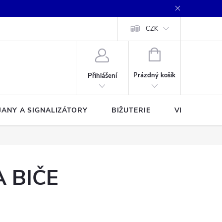
CZK
NÁKUPNÍ
KOŠÍK
Prázdný košík
Přihlášení
JANY A SIGNALIZÁTORY
BIŽUTERIE
VLASCE A Š
 BIČE