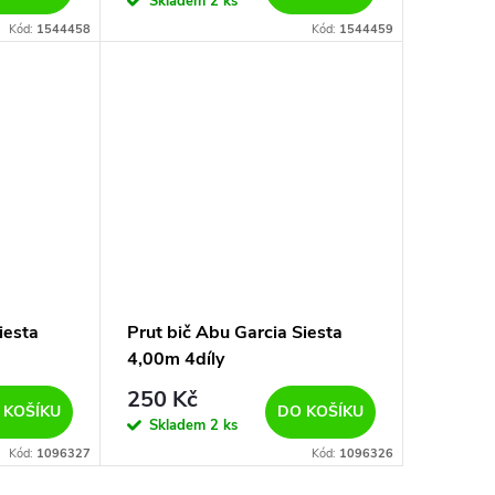
Skladem
2 ks
Kód:
1544458
Kód:
1544459
iesta
Prut bič Abu Garcia Siesta
4,00m 4díly
250 Kč
 KOŠÍKU
DO KOŠÍKU
Skladem
2 ks
Kód:
1096327
Kód:
1096326