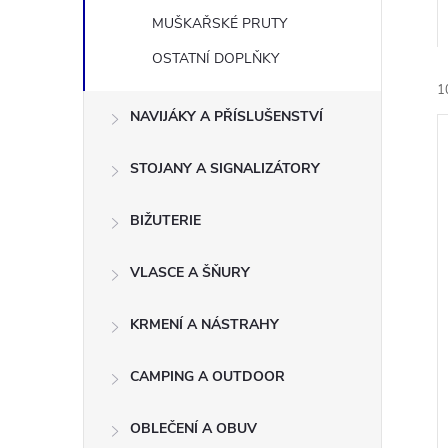
n
MUŠKAŘSKÉ PRUTY
e
OSTATNÍ DOPLŇKY
1
l
NAVIJÁKY A PŘÍSLUŠENSTVÍ
STOJANY A SIGNALIZÁTORY
BIŽUTERIE
í
i
VLASCE A ŠŇURY
KRMENÍ A NÁSTRAHY
CAMPING A OUTDOOR
OBLEČENÍ A OBUV