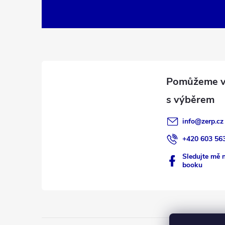
á
p
a
i
t
í
info
@
zerp.cz
+420 603 56
Sledujte mě 
booku