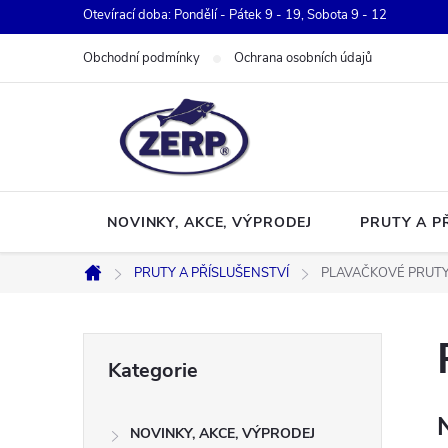
Přejít
Otevírací doba: Pondělí - Pátek 9 - 19, Sobota 9 - 12
na
Obchodní podmínky
Ochrana osobních údajů
obsah
NOVINKY, AKCE, VÝPRODEJ
PRUTY A P
PRUTY A PŘÍSLUŠENSTVÍ
PLAVAČKOVÉ PRUTY
Domů
P
Přeskočit
Kategorie
kategorie
o
NOVINKY, AKCE, VÝPRODEJ