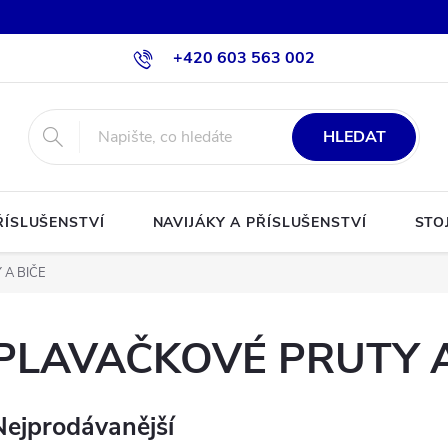
+420 603 563 002
HLEDAT
ŘÍSLUŠENSTVÍ
NAVIJÁKY A PŘÍSLUŠENSTVÍ
STO
 A BIČE
PLAVAČKOVÉ PRUTY A
Nejprodávanější