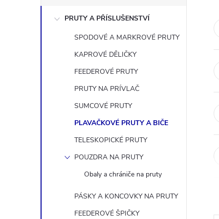
s
PRUTY A PŘÍSLUŠENSTVÍ
t
SPODOVÉ A MARKROVÉ PRUTY
r
KAPROVÉ DĚLIČKY
a
FEEDEROVÉ PRUTY
PRUTY NA PRÍVLAČ
n
SUMCOVÉ PRUTY
n
PLAVAČKOVÉ PRUTY A BIČE
TELESKOPICKÉ PRUTY
í
POUZDRA NA PRUTY
p
Obaly a chrániče na pruty
a
PÁSKY A KONCOVKY NA PRUTY
FEEDEROVÉ ŠPIČKY