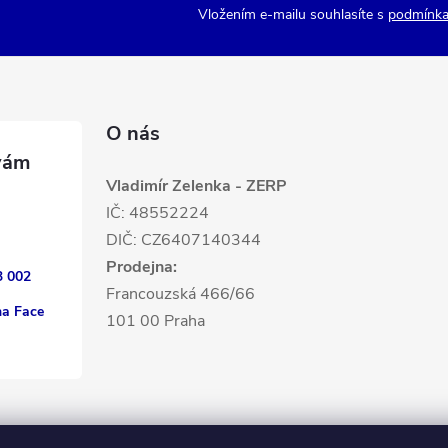
y
Vložením e-mailu souhlasíte s
podmínka
v
ý
p
O nás
Vladimír Zelenka - ZERP
s
IČ: 48552224
DIČ: CZ6407140344
u
Prodejna:
3 002
Francouzská 466/66
na Face
101 00 Praha