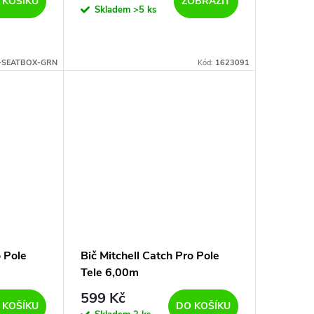
 KOŠÍKU
ZOBRAZIT
Skladem
>5 ks
-SEATBOX-GRN
Kód:
1623091
o Pole
Bič Mitchell Catch Pro Pole
Tele 6,00m
599 Kč
 KOŠÍKU
DO KOŠÍKU