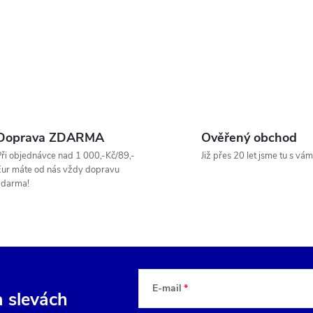
v
á
d
a
Doprava ZDARMA
Ověřený obchod
c
ři objednávce nad 1 000,-Kč/89,-
Již přes 20 let jsme tu s vám
ur máte od nás vždy dopravu
zdarma!
p
v
E-mail
k
a slevách