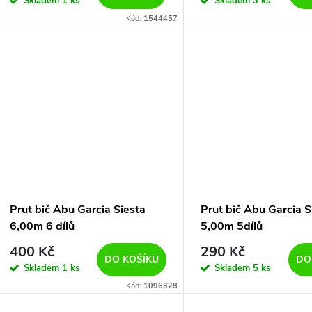
Skladem
1 ks
Skladem
3 ks
Kód:
1544457
Prut bič Abu Garcia Siesta
Prut bič Abu Garcia S
6,00m 6 dílů
5,00m 5dílů
400 Kč
290 Kč
DO KOŠÍKU
DO
Skladem
1 ks
Skladem
5 ks
Kód:
1096328