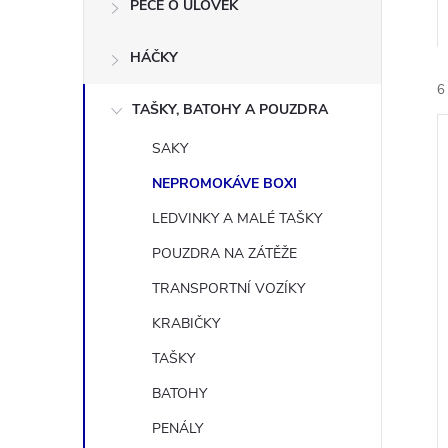
n
PÉČE O ÚLOVEK
e
HÁČKY
6
l
TAŠKY, BATOHY A POUZDRA
SAKY
NEPROMOKÁVE BOXI
LEDVINKY A MALÉ TAŠKY
í
POUZDRA NA ZÁTĚŽE
i
TRANSPORTNÍ VOZÍKY
KRABIČKY
TAŠKY
BATOHY
PENÁLY