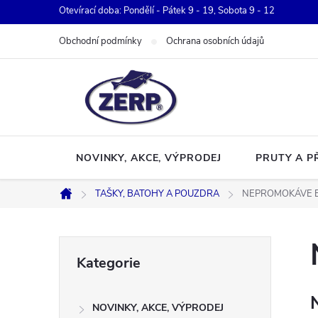
Přejít
Otevírací doba: Pondělí - Pátek 9 - 19, Sobota 9 - 12
na
Obchodní podmínky
Ochrana osobních údajů
obsah
NOVINKY, AKCE, VÝPRODEJ
PRUTY A P
TAŠKY, BATOHY A POUZDRA
NEPROMOKÁVE 
Domů
P
Přeskočit
Kategorie
kategorie
o
NOVINKY, AKCE, VÝPRODEJ