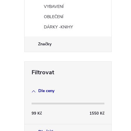
VYBAVENÍ
OBLEČENÍ
r
DÁRKY -KNIHY
Značky
Dle ceny
i
99
Kč
1550
Kč