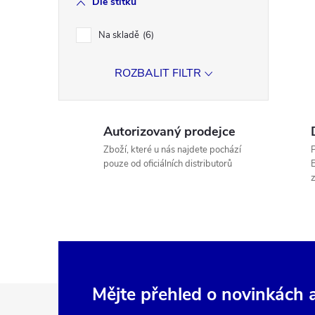
Dle štítku
Na skladě
6
ROZBALIT FILTR
Autorizovaný prodejce
Zboží, které u nás najdete pochází
P
pouze od oficiálních distributorů
E
Z
Mějte přehled o novinkách