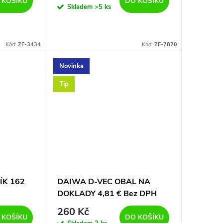
 KOŠÍKU
DO KOŠÍKU
Skladem
>5 ks
Kód:
ZF-3434
Kód:
ZF-7820
Novinka
Tip
ÍK 162
DAIWA D-VEC OBAL NA
DOKLADY 4,81 € Bez DPH
NA
260 Kč
 KOŠÍKU
DO KOŠÍKU