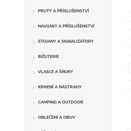
s
PRUTY A PŘÍSLUŠENSTVÍ
t
NAVIJÁKY A PŘÍSLUŠENSTVÍ
r
a
STOJANY A SIGNALIZÁTORY
n
BIŽUTERIE
n
VLASCE A ŠŇURY
í
KRMENÍ A NÁSTRAHY
p
CAMPING A OUTDOOR
a
OBLEČENÍ A OBUV