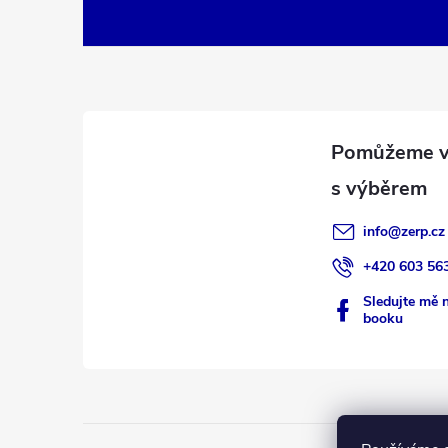
á
p
a
t
í
info
@
zerp.cz
+420 603 56
Sledujte mě 
booku