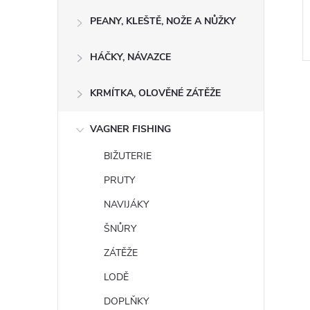
PEANY, KLEŠTĚ, NOŽE A NŮŽKY
HÁČKY, NÁVAZCE
KRMÍTKA, OLOVĚNÉ ZÁTĚŽE
VAGNER FISHING
BIŽUTERIE
l
PRUTY
NAVIJÁKY
ŠNŮRY
ZÁTĚŽE
LODĚ
í
DOPLŇKY