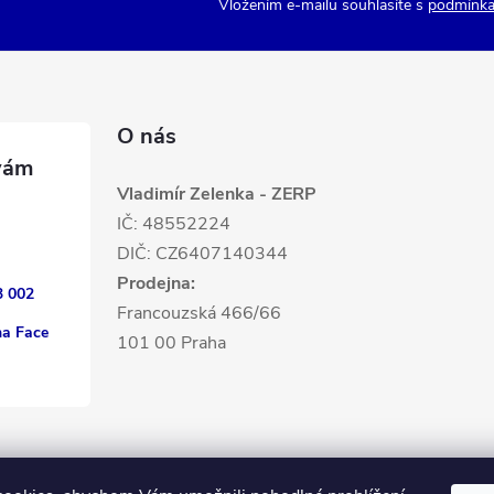
Vložením e-mailu souhlasíte s
podmínka
O nás
Vladimír Zelenka - ZERP
IČ: 48552224
DIČ: CZ6407140344
Prodejna:
3 002
Francouzská 466/66
na Face
101 00 Praha