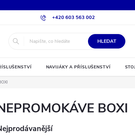
+420 603 563 002
HLEDAT
ŘÍSLUŠENSTVÍ
NAVIJÁKY A PŘÍSLUŠENSTVÍ
STO
BOXI
NEPROMOKÁVE BOXI
Nejprodávanější