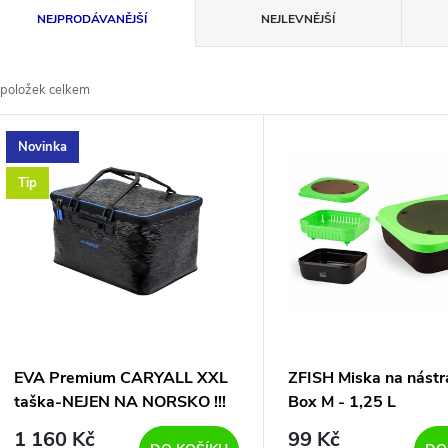
Ř
NEJPRODÁVANĚJŠÍ
NEJLEVNĚJŠÍ
a
položek celkem
z
V
Novinka
e
ý
Tip
n
p
p
s
r
p
EVA Premium CARYALL XXL
ZFISH Miska na nástr
o
taška-NEJEN NA NORSKO !!!
Box M - 1,25 L
r
1 160 Kč
99 Kč