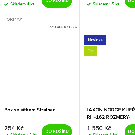
d
DO KOŠÍKU
DO
Skladem
4 ks
Skladem
>5 ks
o
u
FORMAX
d
Kód:
FXEL-021006
k
u
Novinka
t
Tip
k
ů
t
ů
Box se sítkem Strainer
JAXON NORGE KUFŘ
RH-162 ROZMĚRY-
37/20/31cm-NEJEN 
254 Kč
1 550 Kč
NORSKO
DO KOŠÍKU
DO