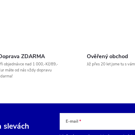
Doprava ZDARMA
Ověřený obchod
ři objednávce nad 1 000,-Kč/89,-
Již přes 20 let jsme tu s vám
ur máte od nás vždy dopravu
zdarma!
E-mail
a slevách