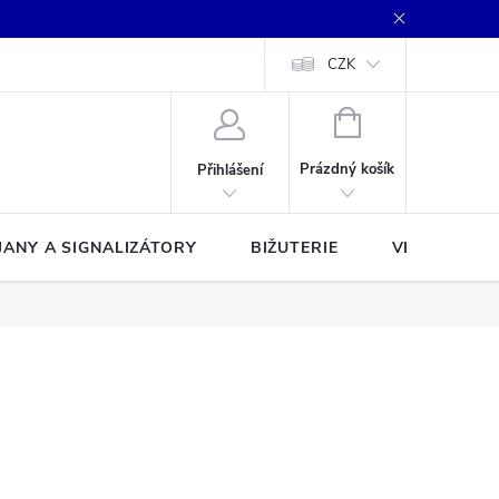
CZK
NÁKUPNÍ
KOŠÍK
Prázdný košík
Přihlášení
JANY A SIGNALIZÁTORY
BIŽUTERIE
VLASCE A Š