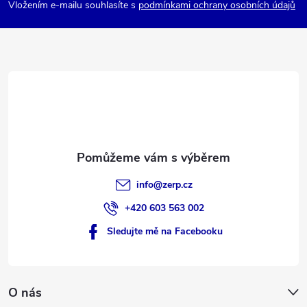
p
p
Vložením e-mailu souhlasíte s
podmínkami ochrany osobních údajů
i
a
s
t
u
í
info
@
zerp.cz
+420 603 563 002
Sledujte mě na Facebooku
O nás