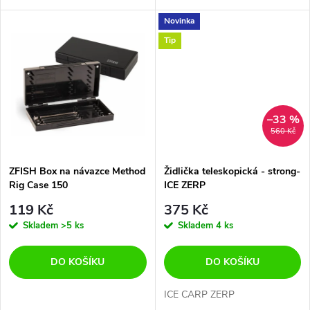
d
u
Novinka
u
Tip
k
k
t
t
ů
–33 %
ů
560 Kč
ZFISH Box na návazce Method
Židlička teleskopická - strong-
Rig Case 150
ICE ZERP
119 Kč
375 Kč
Skladem
>5 ks
Skladem
4 ks
DO KOŠÍKU
DO KOŠÍKU
ICE CARP ZERP