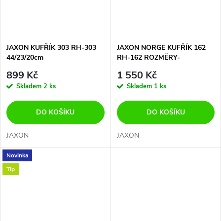
JAXON KUFŘÍK 303 RH-303
JAXON NORGE KUFŘÍK 162
44/23/20cm
RH-162 ROZMĚRY-
37/20/31cm-NEJEN NA
899 Kč
1 550 Kč
NORSKO
Skladem
2 ks
Skladem
1 ks
DO KOŠÍKU
DO KOŠÍKU
JAXON
JAXON
Novinka
Tip