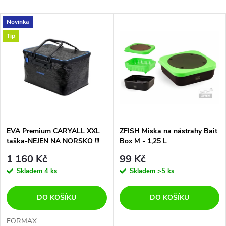
a
Nejlevnější
V
Novinka
Nejdražší
z
Tip
ý
Abecedně
e
p
n
i
í
s
p
EVA Premium CARYALL XXL
ZFISH Miska na nástrahy Bait
taška-NEJEN NA NORSKO !!!
Box M - 1,25 L
p
r
1 160 Kč
99 Kč
r
Skladem
4 ks
Skladem
>5 ks
o
o
DO KOŠÍKU
DO KOŠÍKU
d
FORMAX