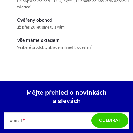
Při objednávce nad 1 000,-Kč/89,-Eur máte od nás vždy dopravu
d
zdarma!
a
Ověřený obchod
c
Již přes 20 let jsme tu s vámi
í
Vše máme skladem
Veškeré produkty skladem ihned k odeslání
p
r
v
k
Mějte přehled o novinkách
y
a slevách
Z
v
á
E-mail
ODEBÍRAT
ý