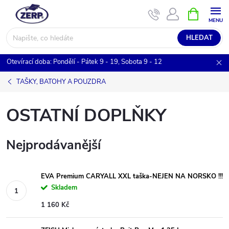
Přejít
NÁKUPNÍ
KOŠÍK
na
obsah
HLEDAT
Otevírací doba: Pondělí - Pátek 9 - 19, Sobota 9 - 12
TAŠKY, BATOHY A POUZDRA
OSTATNÍ DOPLŇKY
Nejprodávanější
EVA Premium CARYALL XXL taška-NEJEN NA NORSKO !!!
Skladem
1 160 Kč