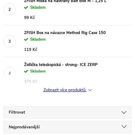
ZFISH Miska na nástrahy Bait Box M - 1,25 L
Skladem
99 Kč
ZFISH Box na návazce Method Rig Case 150
Skladem
119 Kč
Židlička teleskopická - strong- ICE ZERP
Skladem
375 Kč
Zobrazit více produktů
Filtrovat
Ř
Nejprodávanější