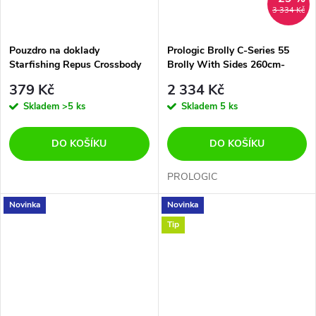
3 334 Kč
Pouzdro na doklady
Prologic Brolly C-Series 55
Starfishing Repus Crossbody
Brolly With Sides 260cm-
Security Pouch
TOP AKCE
379 Kč
2 334 Kč
Skladem
>5 ks
Skladem
5 ks
DO KOŠÍKU
DO KOŠÍKU
PROLOGIC
Novinka
Novinka
Tip