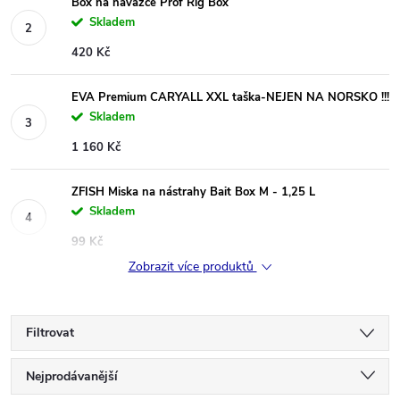
Box na návazce Prof Rig Box
Skladem
420 Kč
EVA Premium CARYALL XXL taška-NEJEN NA NORSKO !!!
Skladem
1 160 Kč
ZFISH Miska na nástrahy Bait Box M - 1,25 L
Skladem
99 Kč
Zobrazit více produktů
Filtrovat
Ř
Nejprodávanější