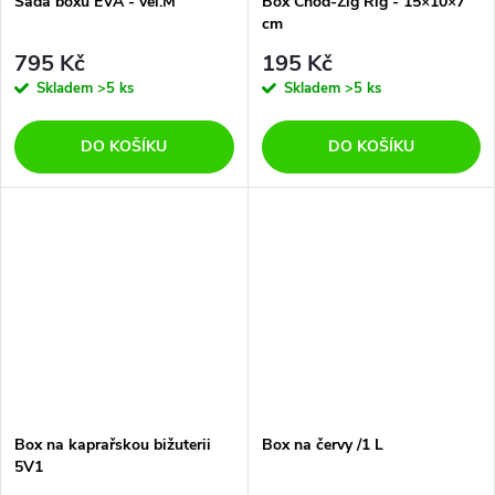
Sada boxů EVA - vel.M
Box Chod-Zig Rig - 15×10×7
cm
795 Kč
195 Kč
Skladem
>5 ks
Skladem
>5 ks
DO KOŠÍKU
DO KOŠÍKU
Box na kaprařskou bižuterii
Box na červy /1 L
5V1