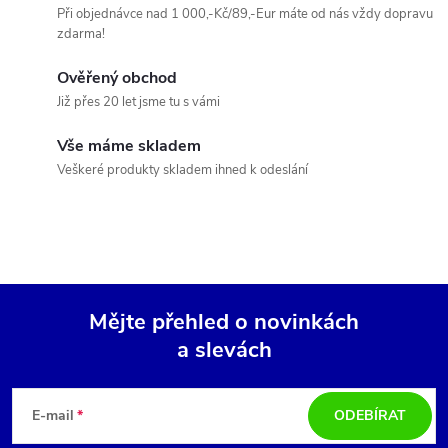
í
v
Při objednávce nad 1 000,-Kč/89,-Eur máte od nás vždy dopravu
zdarma!
á
p
n
Ověřený obchod
r
í
Již přes 20 let jsme tu s vámi
v
Vše máme skladem
k
Veškeré produkty skladem ihned k odeslání
y
v
ý
Mějte přehled o novinkách
p
a slevách
Z
i
á
s
E-mail
ODEBÍRAT