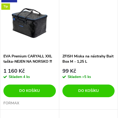
d
u
Tip
u
k
k
t
t
ů
ů
EVA Premium CARYALL XXL
ZFISH Miska na nástrahy Bait
taška-NEJEN NA NORSKO !!!
Box M - 1,25 L
1 160 Kč
99 Kč
Skladem
4 ks
Skladem
>5 ks
DO KOŠÍKU
DO KOŠÍKU
FORMAX