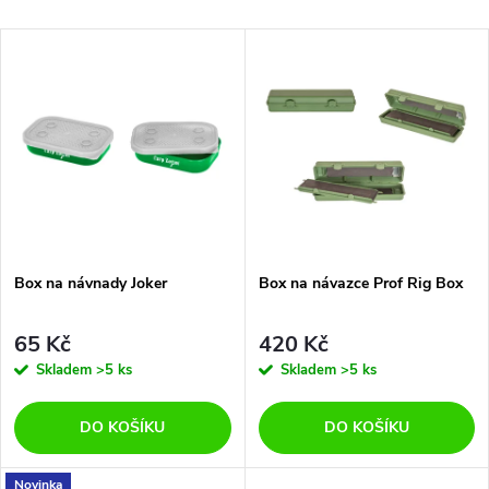
a
Nejlevnější
V
Nejdražší
z
ý
Abecedně
e
p
n
i
í
s
p
Box na návnady Joker
Box na návazce Prof Rig Box
p
r
65 Kč
420 Kč
r
Skladem
>5 ks
Skladem
>5 ks
o
o
DO KOŠÍKU
DO KOŠÍKU
d
Novinka