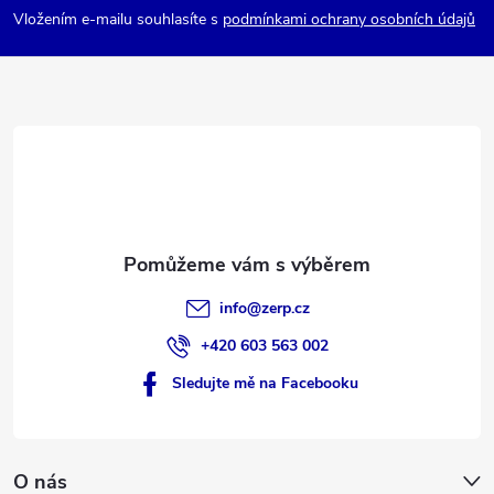
u
p
Vložením e-mailu souhlasíte s
podmínkami ochrany osobních údajů
a
t
í
info
@
zerp.cz
+420 603 563 002
Sledujte mě na Facebooku
O nás