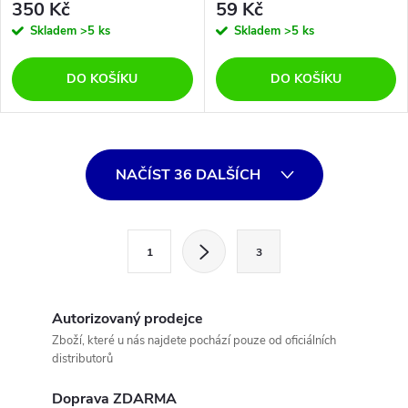
350 Kč
59 Kč
Skladem
>5 ks
Skladem
>5 ks
DO KOŠÍKU
DO KOŠÍKU
O
NAČÍST 36 DALŠÍCH
v
l
S
1
3
t
á
r
d
á
Autorizovaný prodejce
a
n
Zboží, které u nás najdete pochází pouze od oficiálních
distributorů
k
c
o
Doprava ZDARMA