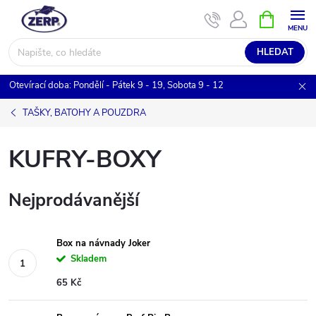
Přejít
NÁKUPNÍ
KOŠÍK
na
obsah
HLEDAT
Otevírací doba: Pondělí - Pátek 9 - 19, Sobota 9 - 12
TAŠKY, BATOHY A POUZDRA
KUFRY-BOXY
Nejprodávanější
Box na návnady Joker
Skladem
65 Kč