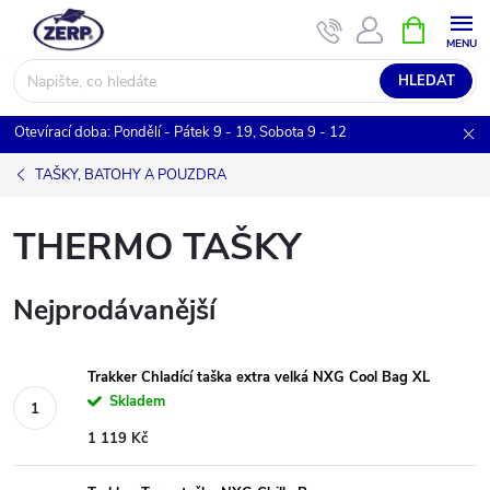
Přejít
NÁKUPNÍ
KOŠÍK
na
obsah
HLEDAT
Otevírací doba: Pondělí - Pátek 9 - 19, Sobota 9 - 12
TAŠKY, BATOHY A POUZDRA
THERMO TAŠKY
Nejprodávanější
Trakker Chladící taška extra velká NXG Cool Bag XL
Skladem
1 119 Kč