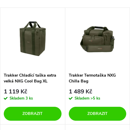
a
Nejlevnější
V
Nejdražší
z
ý
Abecedně
e
p
n
i
í
s
p
Trakker Chladící taška extra
Trakker Termotaška NXG
velká NXG Cool Bag XL
Chilla Bag
p
r
1 119 Kč
1 489 Kč
r
Skladem
3 ks
Skladem
>5 ks
o
o
ZOBRAZIT
ZOBRAZIT
d