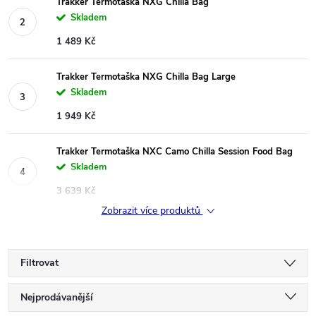
Trakker Termotaška NXG Chilla Bag
Skladem
1 489 Kč
Trakker Termotaška NXG Chilla Bag Large
Skladem
1 949 Kč
Trakker Termotaška NXC Camo Chilla Session Food Bag
Skladem
3 639 Kč
Zobrazit více produktů
Filtrovat
Ř
Nejprodávanější