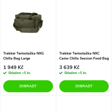
d
u
u
k
k
t
t
ů
ů
Trakker Termotaška NXG
Trakker Termotaška NXC
Chilla Bag Large
Camo Chilla Session Food Bag
1 949 Kč
3 639 Kč
Skladem
>5 ks
Skladem
>5 ks
ZOBRAZIT
ZOBRAZIT