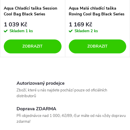
Aqua Chladící taška Session
Aqua Malá chladící taška
Cool Bag Black Series
Roving Cool Bag Black Series
1 039 Kč
1 169 Kč
Skladem
1 ks
Skladem
2 ks
ZOBRAZIT
ZOBRAZIT
O
v
Autorizovaný prodejce
Zboží, které u nás najdete pochází pouze od oficiálních
l
distributorů
á
Doprava ZDARMA
Při objednávce nad 1 000,-Kč/89,-Eur máte od nás vždy dopravu
d
zdarma!