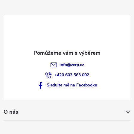
i
a
s
t
u
í
info
@
zerp.cz
+420 603 563 002
Sledujte mě na Facebooku
O nás