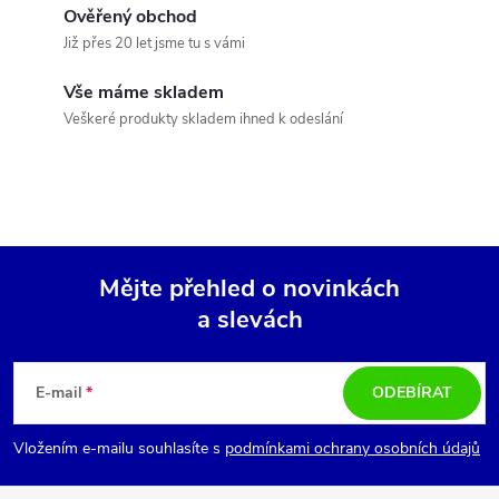
a
Ověřený obchod
c
Již přes 20 let jsme tu s vámi
í
Vše máme skladem
Veškeré produkty skladem ihned k odeslání
p
r
v
k
Mějte přehled o novinkách
y
a slevách
Z
v
á
E-mail
ODEBÍRAT
ý
p
p
Vložením e-mailu souhlasíte s
podmínkami ochrany osobních údajů