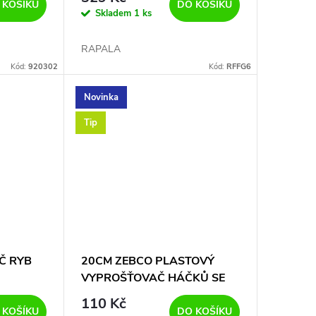
 KOŠÍKU
DO KOŠÍKU
Skladem
1 ks
RAPALA
Kód:
920302
Kód:
RFFG6
Novinka
Tip
Č RYB
20CM ZEBCO PLASTOVÝ
VYPROŠŤOVAČ HÁČKŮ SE
ZABÍJEČEM RYB
110 Kč
 KOŠÍKU
DO KOŠÍKU