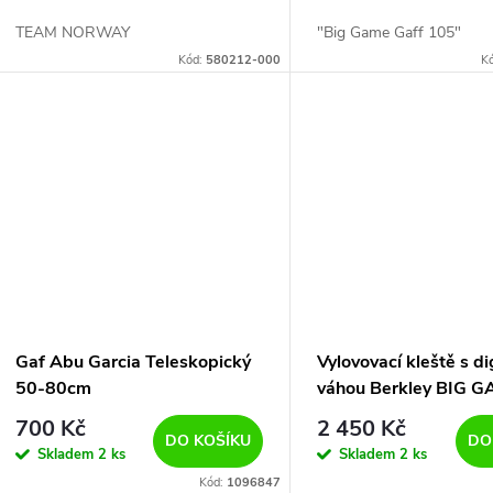
TEAM NORWAY
"Big Game Gaff 105"
Kód:
580212-000
K
Gaf Abu Garcia Teleskopický
Vylovovací kleště s di
50-80cm
váhou Berkley BIG G
GRIP 24cm
700 Kč
2 450 Kč
DO KOŠÍKU
DO
Skladem
2 ks
Skladem
2 ks
Kód:
1096847