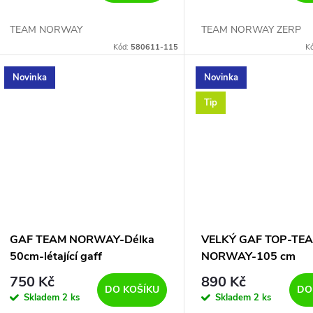
TEAM NORWAY
TEAM NORWAY ZERP
Kód:
580611-115
K
Novinka
Novinka
Tip
GAF TEAM NORWAY-Délka
VELKÝ GAF TOP-TE
50cm-létající gaff
NORWAY-105 cm
750 Kč
890 Kč
DO KOŠÍKU
DO
Skladem
2 ks
Skladem
2 ks