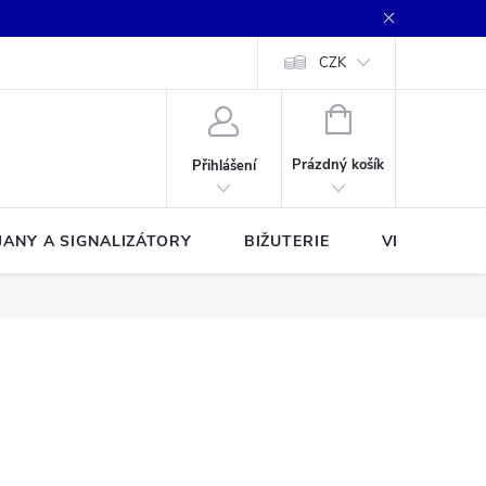
CZK
NÁKUPNÍ
KOŠÍK
Prázdný košík
Přihlášení
JANY A SIGNALIZÁTORY
BIŽUTERIE
VLASCE A Š