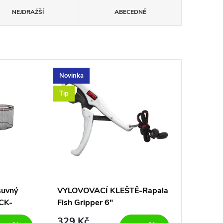
NEJDRAŽŠÍ
ABECEDNĚ
Novinka
Tip
suvný
VYLOVOVACÍ KLEŠTĚ-Rapala
CK-
Fish Gripper 6"
A LOĎ
329 Kč