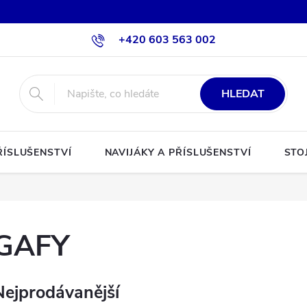
+420 603 563 002
HLEDAT
ŘÍSLUŠENSTVÍ
NAVIJÁKY A PŘÍSLUŠENSTVÍ
STO
GAFY
Nejprodávanější