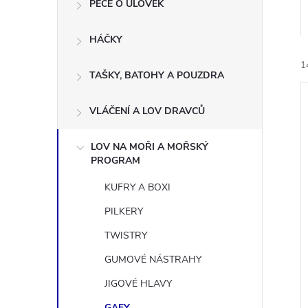
n
PÉČE O ÚLOVEK
e
HÁČKY
l
1
TAŠKY, BATOHY A POUZDRA
VLÁČENÍ A LOV DRAVCŮ
LOV NA MOŘI A MOŘSKÝ
PROGRAM
í
KUFRY A BOXI
i
PILKERY
TWISTRY
GUMOVÉ NÁSTRAHY
JIGOVÉ HLAVY
GAFY