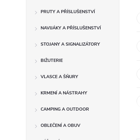
s
PRUTY A PŘÍSLUŠENSTVÍ
t
NAVIJÁKY A PŘÍSLUŠENSTVÍ
r
a
STOJANY A SIGNALIZÁTORY
n
BIŽUTERIE
n
VLASCE A ŠŇURY
í
KRMENÍ A NÁSTRAHY
p
CAMPING A OUTDOOR
a
OBLEČENÍ A OBUV