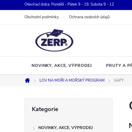
Přejít
Otevírací doba: Pondělí - Pátek 9 - 19, Sobota 9 - 12
na
Obchodní podmínky
Ochrana osobních údajů
obsah
NOVINKY, AKCE, VÝPRODEJ
PRUTY A P
LOV NA MOŘI A MOŘSKÝ PROGRAM
GAFY
Domů
P
Přeskočit
Kategorie
kategorie
o
NOVINKY, AKCE, VÝPRODEJ