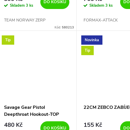
d
DO NORSKA
DO KOŠÍKU
DO
Skladem
3 ks
Skladem
3 ks
o
u
TEAM NORWAY ZERP
FORMAX-ATTACK
d
Kód:
580213
k
u
Tip
Novinka
t
Tip
k
ů
t
ů
Savage Gear Pistol
22CM ZEBCO ZABÍJE
Deepthroat Hookout-TOP
PRODUKT
480 Kč
155 Kč
DO KOŠÍKU
DO