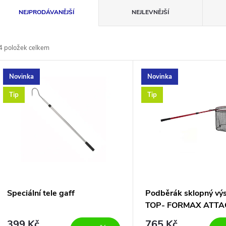
Ř
NEJPRODÁVANĚJŠÍ
NEJLEVNĚJŠÍ
a
4
položek celkem
z
V
Novinka
Novinka
e
ý
Tip
Tip
n
p
p
s
r
p
Speciální tele gaff
Podběrák sklopný vý
o
TOP- FORMAX ATTA
r
NEJEN NA ŠTIKY + N
399 Kč
765 Kč