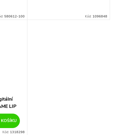
ód:
580612-100
Kód:
1096848
gitální
AME LIP
 KOŠÍKU
Kód:
1318298