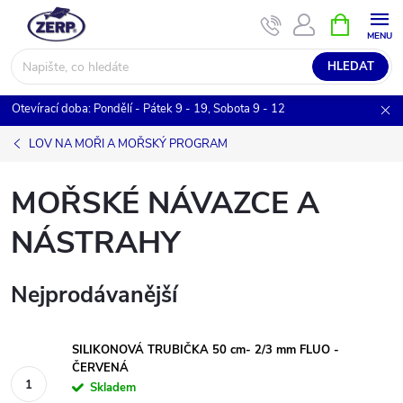
Přejít
NÁKUPNÍ
KOŠÍK
na
obsah
HLEDAT
Otevírací doba: Pondělí - Pátek 9 - 19, Sobota 9 - 12
LOV NA MOŘI A MOŘSKÝ PROGRAM
MOŘSKÉ NÁVAZCE A
NÁSTRAHY
Nejprodávanější
SILIKONOVÁ TRUBIČKA 50 cm- 2/3 mm FLUO -
ČERVENÁ
Skladem