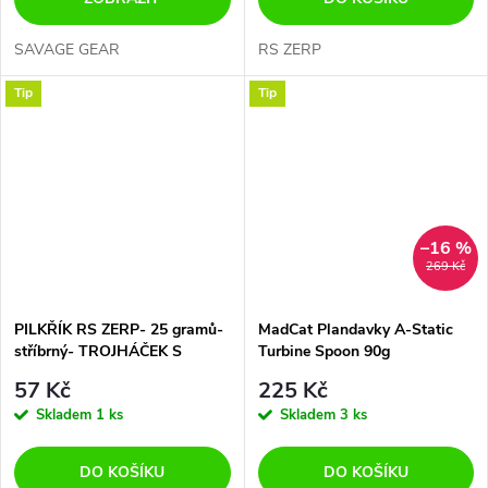
SAVAGE GEAR
RS ZERP
Tip
Tip
–16 %
269 Kč
PILKŘÍK RS ZERP- 25 gramů-
MadCat Plandavky A-Static
stříbrný- TROJHÁČEK S
Turbine Spoon 90g
PEŘÍM
57 Kč
225 Kč
Skladem
1 ks
Skladem
3 ks
DO KOŠÍKU
DO KOŠÍKU