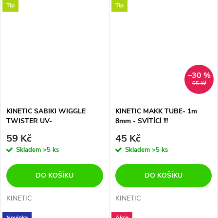
Tip
Tip
–30 %
65 Kč
KINETIC SABIKI WIGGLE
KINETIC MAKK TUBE- 1m
TWISTER UV-
8mm - SVÍTÍCÍ !!!
MOTOROIL/RED/GLITTER-
59 Kč
45 Kč
VLASEC 0,80-0,60mm- HOOK
Skladem
>5 ks
Skladem
>5 ks
5/0
DO KOŠÍKU
DO KOŠÍKU
KINETIC
KINETIC
Novinka
Akce