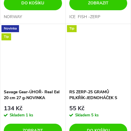
DO KOŠÍKU
ZOBRAZIT
NORWAY
ICE FISH -ZERP
Novinka
Tip
Tip
Savage Gear-ÚHOŘ- Real Eel
RS ZERP-25 GRAMŮ
20 cm 27 g-NOVINKA
PILKŘÍK-JEDNOHÁČEK S
CHOBOTNIČKOU
134 Kč
55 Kč
Skladem
1 ks
Skladem
5 ks
ZOBRAZIT
DO KOŠÍKU