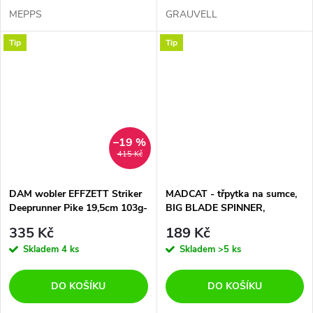
MEPPS
GRAUVELL
Tip
Tip
–19 %
415 Kč
DAM wobler EFFZETT Striker
MADCAT - třpytka na sumce,
Deeprunner Pike 19,5cm 103g-
BIG BLADE SPINNER,
OKOUN
trojháček vel. 3/0, 55g
335 Kč
189 Kč
Skladem
4 ks
Skladem
>5 ks
DO KOŠÍKU
DO KOŠÍKU