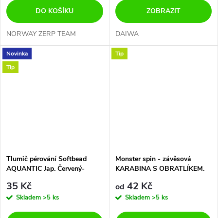
DO KOŠÍKU
ZOBRAZIT
NORWAY ZERP TEAM
DAIWA
Novinka
Tip
Tip
Tlumič pérování Softbead
Monster spin - závěsová
AQUANTIC Jap. Červený-
KARABINA S OBRATLÍKEM.
GUMOVÝ PEVNÝ KORÁL
TOP KVALITA
35 Kč
42 Kč
od
Skladem
>5 ks
Skladem
>5 ks