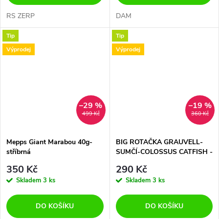
RS ZERP
DAM
Tip
Tip
Výprodej
Výprodej
–29 %
–19 %
499 Kč
360 Kč
Mepps Giant Marabou 40g-
BIG ROTAČKA GRAUVELL-
stříbrná
SUMČÍ-COLOSSUS CATFISH -
DANUBE 50gr-17cm-BARVA
350 Kč
290 Kč
FIRETIGER
Skladem
3 ks
Skladem
3 ks
DO KOŠÍKU
DO KOŠÍKU