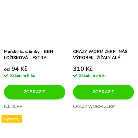
Mořské karabinky - BBH
CRAZY WORM ZERP- NÁŠ
LOŽISKOVÁ - EXTRA
VÝROBEK- ŽÍŽALY ALÁ
PEVNÉ-65kg + 90kg
ZOOM- USA 25 cm- 10 ks V
94 Kč
310 Kč
od
BALENÍ
Skladem
5 ks
Skladem
>5 ks
ZOBRAZIT
ZOBRAZIT
ICE ZERP
CRAZY WORM ZERP
Výprodej