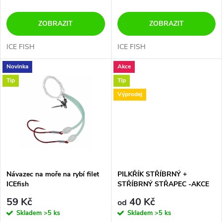
r
o
o
ZOBRAZIT
ZOBRAZIT
d
d
ICE FISH
ICE FISH
u
Novinka
Akce
u
Tip
Tip
k
k
Výprodej
t
t
ů
ů
Návazec na moře na rybí filet
PILKŘÍK STŘÍBRNÝ +
ICEfish
STŘÍBRNÝ STŘAPEC -AKCE
JAKO PRASE....40 + 60
59 Kč
40 Kč
od
GRAMŮ
Skladem
>5 ks
Skladem
>5 ks