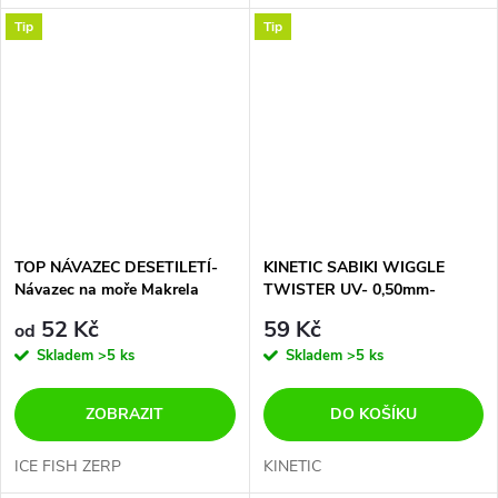
Tip
Tip
TOP NÁVAZEC DESETILETÍ-
KINETIC SABIKI WIGGLE
Návazec na moře Makrela
TWISTER UV- 0,50mm-
strong ICEfish
0,40mm - HOOK 3/0
52 Kč
59 Kč
od
Skladem
>5 ks
Skladem
>5 ks
ZOBRAZIT
DO KOŠÍKU
ICE FISH ZERP
KINETIC