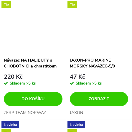
Tip
Tip
Návazec NA HALIBUTY s
JAXON-PRO MARINE
CHOBOTNICÍ a chrastítkem
MOŘSKÝ NÁVAZEC-5/0
0,60/0,50mm- TŘI BOČNÍ
220 Kč
47 Kč
NÁVAZCE
Skladem
>5 ks
Skladem
>5 ks
DO KOŠÍKU
ZOBRAZIT
ZERP TEAM NORWAY
JAXON
Novinka
Novinka