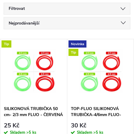
Filtrovat
Ř
Nejprodávanější
a
Nejlevnější
V
Tip
Novinka
Nejdražší
z
Tip
ý
Abecedně
e
p
n
i
í
s
p
SILIKONOVÁ TRUBIČKA 50
TOP-FLUO SILIKONOVÁ
cm- 2/3 mm FLUO - ČERVENÁ
TRUBIČKA-4/6mm FLUO-
p
ČERVENÁ
r
25 Kč
30 Kč
Skladem
>5 ks
Skladem
>5 ks