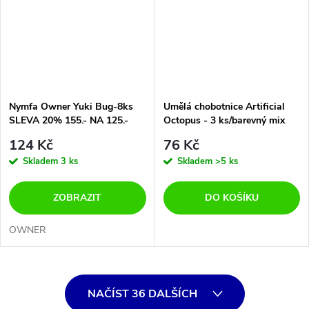
Nymfa Owner Yuki Bug-8ks
Umělá chobotnice Artificial
SLEVA 20% 155.- NA 125.-
Octopus - 3 ks/barevný mix
124 Kč
76 Kč
Skladem
3 ks
Skladem
>5 ks
ZOBRAZIT
DO KOŠÍKU
OWNER
O
NAČÍST 36 DALŠÍCH