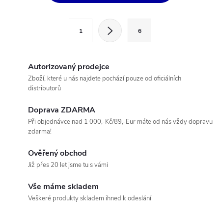
v
l
S
1
6
t
á
r
d
á
Autorizovaný prodejce
a
n
Zboží, které u nás najdete pochází pouze od oficiálních
distributorů
k
c
o
Doprava ZDARMA
í
v
Při objednávce nad 1 000,-Kč/89,-Eur máte od nás vždy dopravu
zdarma!
á
p
n
Ověřený obchod
r
í
Již přes 20 let jsme tu s vámi
v
Vše máme skladem
k
Veškeré produkty skladem ihned k odeslání