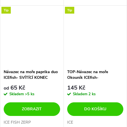
Tip
Tip
Návazec na moře paprika duo
TOP-Návazec na moře
ICEfish- SVÍTÍCÍ KONEC
Okouník ICEfish-
DOPORUČUJEME
65 Kč
145 Kč
od
Skladem
>5 ks
Skladem
2 ks
ZOBRAZIT
DO KOŠÍKU
ICE FISH ZERP
ICE