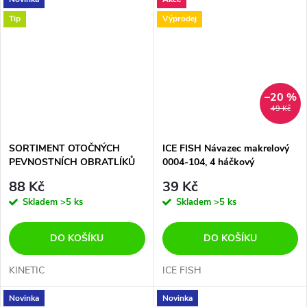
Tip
Výprodej
–20 %
49 Kč
SORTIMENT OTOČNÝCH
ICE FISH Návazec makrelový
PEVNOSTNÍCH OBRATLÍKŮ
0004-104, 4 háčkový
30ks V OTOČNÉ KRABIČCE
88 Kč
39 Kč
Skladem
>5 ks
Skladem
>5 ks
DO KOŠÍKU
DO KOŠÍKU
KINETIC
ICE FISH
Novinka
Novinka