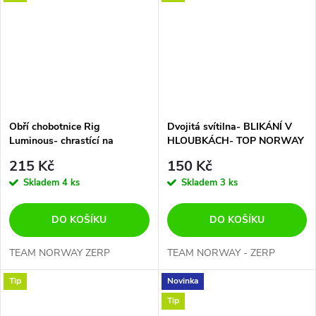
Obří chobotnice Rig
Dvojitá svítilna- BLIKÁNÍ V
Luminous- chrastící na
HLOUBKÁCH- TOP NORWAY
HALIBUTY A MNÍKY
215 Kč
150 Kč
Skladem
4 ks
Skladem
3 ks
DO KOŠÍKU
DO KOŠÍKU
TEAM NORWAY ZERP
TEAM NORWAY - ZERP
Tip
Novinka
Tip