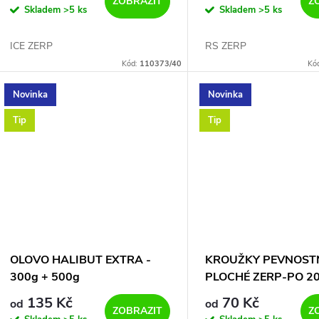
d
GRAMŮ
ZOBRAZIT
Z
Skladem
>5 ks
Skladem
>5 ks
o
u
ICE ZERP
RS ZERP
d
Kód:
110373/40
Kó
k
u
Novinka
Novinka
t
Tip
Tip
k
ů
t
ů
OLOVO HALIBUT EXTRA -
KROUŽKY PEVNOST
300g + 500g
PLOCHÉ ZERP-PO 20
86 kg
135 Kč
70 Kč
od
od
ZOBRAZIT
Z