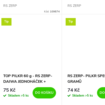
RS ZERP
RS ZERP
Kód:
109874
Tip
Tip
TOP PILKR 60 g - RS ZERP-
RS ZERP- PILKR SPE
DAIWA JEDNOHÁČEK +
GRAMŮ
PARÁDNÍ KREVETA
75 Kč
74 Kč
DO KOŠÍKU
DO
Skladem
>5 ks
Skladem
>5 ks