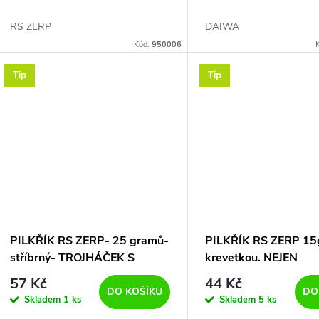
RS ZERP
DAIWA
Kód:
950006
Tip
Tip
PILKŘÍK RS ZERP- 25 gramů-
PILKŘÍK RS ZERP 15
stříbrný- TROJHÁČEK S
krevetkou. NEJEN
PEŘÍM
MAKRELOVÝ ZABIJÁK.
57 Kč
44 Kč
OKOUNY-TLOUŠTĚ-
DO KOŠÍKU
DO
Skladem
1 ks
Skladem
5 ks
PSTRUHY-BOLENY