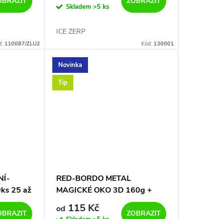
OBRAZIT
ZOBRAZIT
Skladem
>5 ks
ICE ZERP
d:
110087/ZLU2
Kód:
130001
Novinka
Tip
NÍ-
RED-BORDO METAL
ks 25 až
MAGICKÉ OKO 3D 160g +
250g 8/0+ 10/0 TOP BAIT
115 Kč
od
HOOK
OBRAZIT
ZOBRAZIT