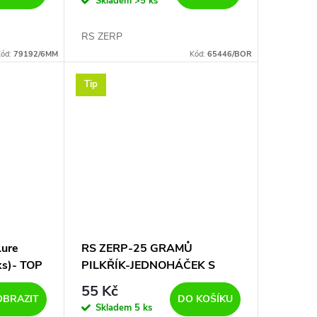
Skladem
>5 ks
RS ZERP
ód:
79192/6MM
Kód:
65446/BOR
Tip
Lure
RS ZERP-25 GRAMŮ
ks)- TOP
PILKŘÍK-JEDNOHÁČEK S
CHOBOTNIČKOU
55 Kč
OBRAZIT
DO KOŠÍKU
Skladem
5 ks