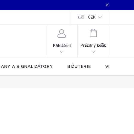
CZK
NÁKUPNÍ
KOŠÍK
Prázdný košík
Přihlášení
JANY A SIGNALIZÁTORY
BIŽUTERIE
VLASCE A Š