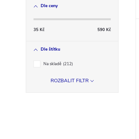
Dle ceny
35
Kč
590
Kč
Dle štítku
Na skladě
212
ROZBALIT FILTR