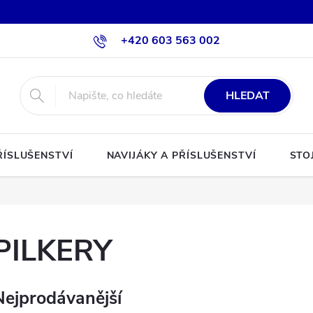
+420 603 563 002
HLEDAT
ŘÍSLUŠENSTVÍ
NAVIJÁKY A PŘÍSLUŠENSTVÍ
STO
PILKERY
Nejprodávanější