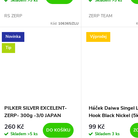
Skladem
>5 ks
Skladem
>5 ks
RS ZERP
ZERP TEAM
Kód:
106365/ZLU
K
Novinka
Výprodej
Tip
PILKER SILVER EXCELENT-
Háček Daiwa Singel 
ZERP- 300g -3/0 JAPAN
Hook Black Nickel (5
TROJHÁK+BALZER DVA
CENA!!!!!!!
260 Kč
99 Kč
DRÁŽDÍCÍ PLÍŠKY
DO KOŠÍKU
Z
Skladem
>5 ks
Skladem
3 ks