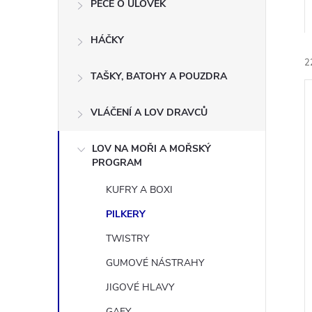
n
PÉČE O ÚLOVEK
e
HÁČKY
2
l
TAŠKY, BATOHY A POUZDRA
VLÁČENÍ A LOV DRAVCŮ
LOV NA MOŘI A MOŘSKÝ
PROGRAM
í
i
KUFRY A BOXI
PILKERY
TWISTRY
GUMOVÉ NÁSTRAHY
JIGOVÉ HLAVY
GAFY