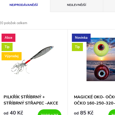
Ř
NEJPRODÁVANĚJŠÍ
NEJLEVNĚJŠÍ
a
20
položek celkem
z
V
Akce
Novinka
e
ý
Tip
Tip
n
Výprodej
p
p
s
r
p
PILKŘÍK STŘÍBRNÝ +
MAGICKÉ OKO- OČK
o
STŘÍBRNÝ STŘAPEC -AKCE
OČKO 160-250-320
r
JAKO PRASE....40 + 60
gramů
40 Kč
85 Kč
od
od