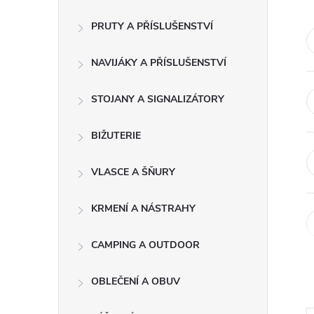
s
PRUTY A PŘÍSLUŠENSTVÍ
t
NAVIJÁKY A PŘÍSLUŠENSTVÍ
r
a
STOJANY A SIGNALIZÁTORY
n
BIŽUTERIE
n
VLASCE A ŠŇURY
í
KRMENÍ A NÁSTRAHY
p
CAMPING A OUTDOOR
a
OBLEČENÍ A OBUV