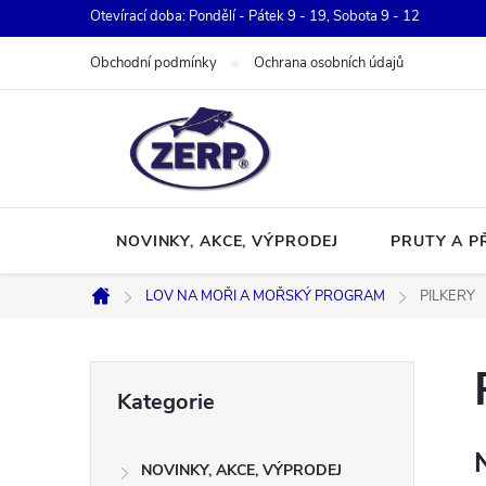
Přejít
Otevírací doba: Pondělí - Pátek 9 - 19, Sobota 9 - 12
na
Obchodní podmínky
Ochrana osobních údajů
obsah
NOVINKY, AKCE, VÝPRODEJ
PRUTY A P
LOV NA MOŘI A MOŘSKÝ PROGRAM
PILKERY
Domů
P
Přeskočit
Kategorie
kategorie
o
NOVINKY, AKCE, VÝPRODEJ