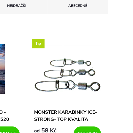
NEJDRAŽŠÍ
ABECEDNĚ
Tip
O -
MONSTER KARABINKY ICE-
-520
STRONG- TOP KVALITA
NEJEN NA NORSKO !!!!
58 Kč
od