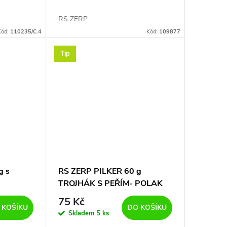
RS ZERP
Kód:
110235/C.4
Kód:
109877
Tip
g s
RS ZERP PILKER 60 g
TROJHÁK S PEŘÍM- POLAK
....NA
SPECIAL
75 Kč
 KOŠÍKU
DO KOŠÍKU
Skladem
5 ks