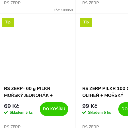
RS ZERP
RS ZERP
Kód:
109859
Tip
Tip
RS ZERP- 60 g PILKR
RS ZERP PILKR 100
MOŘSKÝ JEDNOHÁK +
OLIHEŇ + MOŘSKÝ
MEPPS RYBKA
JEDNOHÁK
69 Kč
99 Kč
DO KOŠÍKU
DO
Skladem
5 ks
Skladem
5 ks
RS ZERP
RS ZERP