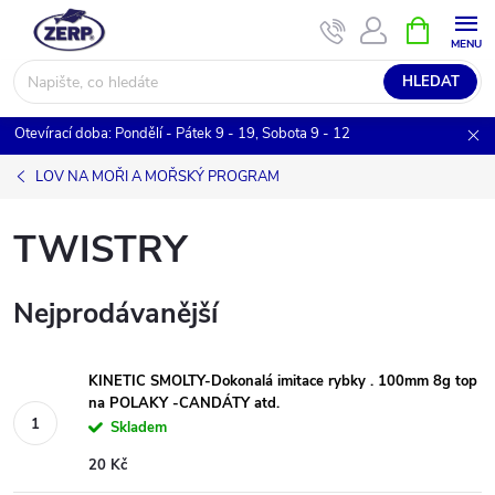
Přejít
NÁKUPNÍ
KOŠÍK
na
obsah
HLEDAT
Otevírací doba: Pondělí - Pátek 9 - 19, Sobota 9 - 12
LOV NA MOŘI A MOŘSKÝ PROGRAM
TWISTRY
Nejprodávanější
KINETIC SMOLTY-Dokonalá imitace rybky . 100mm 8g top
na POLAKY -CANDÁTY atd.
Skladem
20 Kč