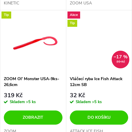
d
KINETIC
ZOOM USA
u
Tip
Akce
u
Tip
k
k
t
t
ů
–17 %
ů
39 Kč
ZOOM Ol' Monster USA-9ks-
Vláčecí ryba Ice Fish Attack
26,6cm
12cm SB
319 Kč
32 Kč
Skladem
>5 ks
Skladem
>5 ks
ZOBRAZIT
DO KOŠÍKU
ZOOM
ATTACK ICE FISH