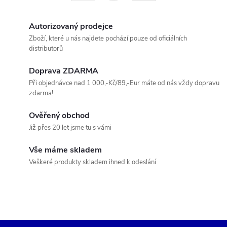
á
r
d
á
Autorizovaný prodejce
a
n
Zboží, které u nás najdete pochází pouze od oficiálních
distributorů
k
c
o
Doprava ZDARMA
í
v
Při objednávce nad 1 000,-Kč/89,-Eur máte od nás vždy dopravu
zdarma!
á
p
n
Ověřený obchod
r
í
Již přes 20 let jsme tu s vámi
v
Vše máme skladem
k
Veškeré produkty skladem ihned k odeslání
y
v
ý