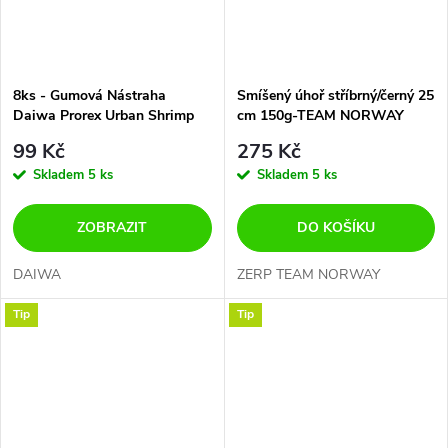
8ks - Gumová Nástraha
Smíšený úhoř stříbrný/černý 25
Daiwa Prorex Urban Shrimp
cm 150g-TEAM NORWAY
7,2cm 2,8gr- AKCE -30%
99 Kč
275 Kč
PŮVODNĚ 145.- NYNÍ 99.-
Skladem
5 ks
Skladem
5 ks
ZOBRAZIT
DO KOŠÍKU
DAIWA
ZERP TEAM NORWAY
Tip
Tip