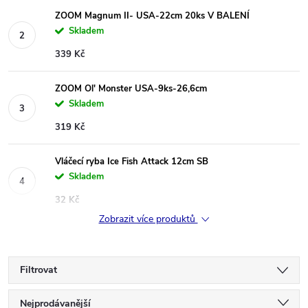
ZOOM Magnum II- USA-22cm 20ks V BALENÍ
Skladem
339 Kč
ZOOM Ol' Monster USA-9ks-26,6cm
Skladem
319 Kč
Vláčecí ryba Ice Fish Attack 12cm SB
Skladem
32 Kč
Zobrazit více produktů
Filtrovat
Ř
Nejprodávanější