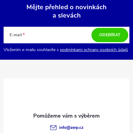
Mějte přehled o novinkách
p
a slevách
Z
i
á
s
E-mail
ODEBÍRAT
u
p
Vložením e-mailu souhlasíte s
podmínkami ochrany osobních údajů
a
t
í
info
@
zerp.cz