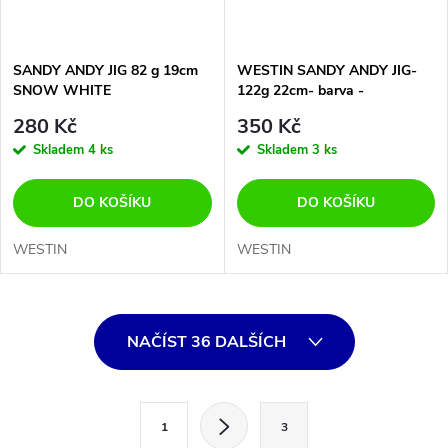
SANDY ANDY JIG 82 g 19cm
WESTIN SANDY ANDY JIG-
SNOW WHITE
122g 22cm- barva -
HEADLIGHT- jako SLEĎ
280 Kč
350 Kč
Skladem
4 ks
Skladem
3 ks
DO KOŠÍKU
DO KOŠÍKU
WESTIN
WESTIN
O
NAČÍST 36 DALŠÍCH
v
l
S
1
3
t