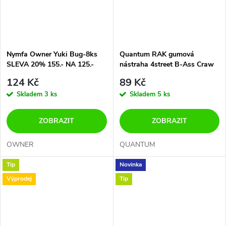
Nymfa Owner Yuki Bug-8ks
Quantum RAK gumová
SLEVA 20% 155.- NA 125.-
nástraha 4street B-Ass Craw
10cm/7g/5ks SLEVA Z 109.-,
124 Kč
89 Kč
NA 89.- KČ
Skladem
3 ks
Skladem
5 ks
ZOBRAZIT
ZOBRAZIT
OWNER
QUANTUM
Tip
Novinka
Výprodej
Tip