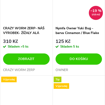
–19 %
155 Kč
CRAZY WORM ZERP- NÁŠ
Nymfa Owner Yuki Bug -
VÝROBEK- ŽÍŽALY ALÁ
barva Cinnamon / Blue Flake
ZOOM- USA 25 cm- 10 ks V
110mm 7ks 155.-...SLEVA NA
310 Kč
125 Kč
BALENÍ
125.-
Skladem
>5 ks
Skladem
5 ks
ZOBRAZIT
DO KOŠÍKU
CRAZY WORM ZERP
OWNER
Výprodej
Tip
Výprodej