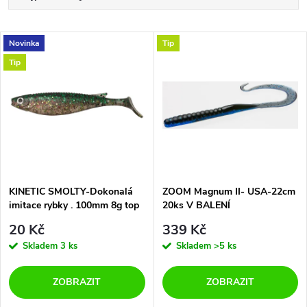
a
Nejlevnější
V
Novinka
Tip
Nejdražší
z
Tip
ý
Abecedně
e
p
n
i
í
s
p
KINETIC SMOLTY-Dokonalá
ZOOM Magnum II- USA-22cm
imitace rybky . 100mm 8g top
20ks V BALENÍ
p
na POLAKY -CANDÁTY atd.
r
20 Kč
339 Kč
r
Skladem
3 ks
Skladem
>5 ks
o
o
ZOBRAZIT
ZOBRAZIT
d