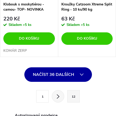
Klobouk s moskytiérou -
Kroužky Catzoom Xtreme Split
camou- TOP- NOVINKA
Ring - 10 ks/90 kg
220 Kč
63 Kč
Skladem
>5 ks
Skladem
>5 ks
DO KOŠÍKU
DO KOŠÍKU
KOMÁR ZERP
O
NAČÍST 36 DALŠÍCH
v
l
S
1
12
t
á
r
d
á
Autorizovaný prodejce