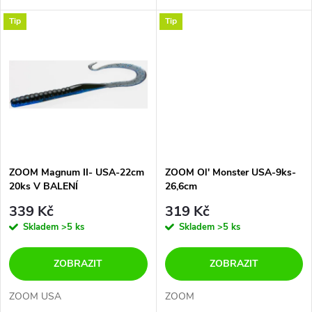
d
u
Tip
Tip
u
k
k
t
t
ů
ů
ZOOM Magnum II- USA-22cm
ZOOM Ol' Monster USA-9ks-
20ks V BALENÍ
26,6cm
339 Kč
319 Kč
Skladem
>5 ks
Skladem
>5 ks
ZOBRAZIT
ZOBRAZIT
ZOOM USA
ZOOM