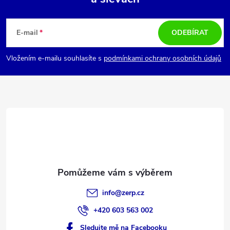
Z
i
á
s
E-mail
ODEBÍRAT
u
p
Vložením e-mailu souhlasíte s
podmínkami ochrany osobních údajů
a
t
í
info
@
zerp.cz
+420 603 563 002
Sledujte mě na Facebooku