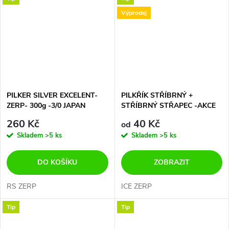
Výprodej
PILKER SILVER EXCELENT-
PILKŘÍK STŘÍBRNÝ +
ZERP- 300g -3/0 JAPAN
STŘÍBRNÝ STŘAPEC -AKCE
TROJHÁK+BALZER DVA
JAKO PRASE....40 + 60
260 Kč
40 Kč
od
DRÁŽDÍCÍ PLÍŠKY
GRAMŮ
Skladem
>5 ks
Skladem
>5 ks
DO KOŠÍKU
ZOBRAZIT
RS ZERP
ICE ZERP
Tip
Tip