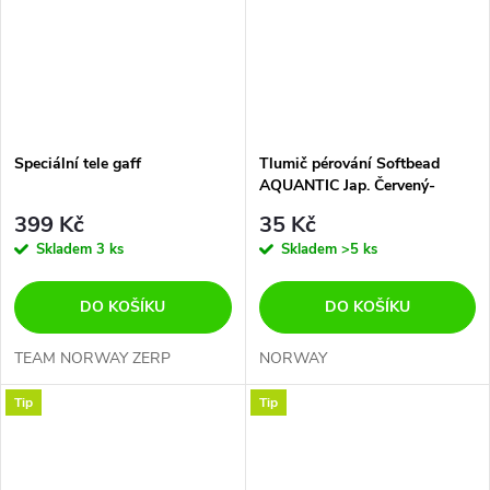
Speciální tele gaff
Tlumič pérování Softbead
AQUANTIC Jap. Červený-
GUMOVÝ PEVNÝ KORÁL
399 Kč
35 Kč
Skladem
3 ks
Skladem
>5 ks
DO KOŠÍKU
DO KOŠÍKU
TEAM NORWAY ZERP
NORWAY
Tip
Tip