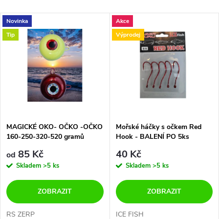
a
Nejlevnější
V
Novinka
Akce
Nejdražší
z
Tip
Výprodej
ý
Abecedně
e
p
n
i
í
s
p
MAGICKÉ OKO- OČKO -OČKO
Mořské háčky s očkem Red
160-250-320-520 gramů
Hook - BALENÍ PO 5ks
p
r
85 Kč
40 Kč
od
r
Skladem
>5 ks
Skladem
>5 ks
o
o
ZOBRAZIT
ZOBRAZIT
d
RS ZERP
ICE FISH