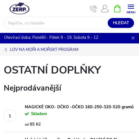
Přejít
NÁKUPNÍ
KOŠÍK
na
obsah
HLEDAT
Otevírací doba: Pondělí - Pátek 9 - 19, Sobota 9 - 12
LOV NA MOŘI A MOŘSKÝ PROGRAM
OSTATNÍ DOPLŇKY
Nejprodávanější
MAGICKÉ OKO- OČKO -OČKO 160-250-320-520 gramů
Skladem
85 Kč
od