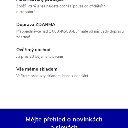
a
n
Zboží, které u nás najdete pochází pouze od oficiálních
distributorů
k
c
o
Doprava ZDARMA
í
v
Při objednávce nad 1 000,-Kč/89,-Eur máte od nás vždy dopravu
zdarma!
á
p
n
Ověřený obchod
r
í
Již přes 20 let jsme tu s vámi
v
Vše máme skladem
k
Veškeré produkty skladem ihned k odeslání
y
v
ý
Mějte přehled o novinkách
p
a slevách