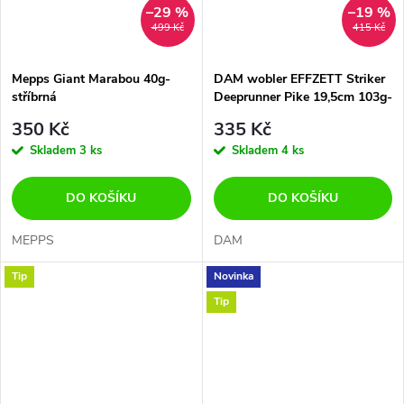
–29 %
–19 %
499 Kč
415 Kč
Mepps Giant Marabou 40g-
DAM wobler EFFZETT Striker
stříbrná
Deeprunner Pike 19,5cm 103g-
OKOUN
350 Kč
335 Kč
Skladem
3 ks
Skladem
4 ks
DO KOŠÍKU
DO KOŠÍKU
MEPPS
DAM
Tip
Novinka
Tip