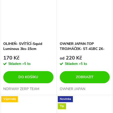
OLIHEŇ- SVÍTÍCÍ-Squid
OWNER JAPAN-TOP
Luminous 3ks-15cm
TROJHÁČEK- ST-41BC 2X-
ČERNÝ- KOVOVĚ LESKLÝ
170 Kč
220 Kč
od
Skladem
>5 ks
Skladem
>5 ks
DO KOŠÍKU
ZOBRAZIT
NORWAY ZERP TEAM
OWNER JAPAN
Výprodej
Novinka
Tip