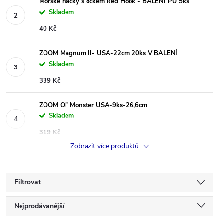
Mořské háčky s očkem Red Hook - BALENÍ PO 5ks
Skladem
40 Kč
ZOOM Magnum II- USA-22cm 20ks V BALENÍ
Skladem
339 Kč
ZOOM Ol' Monster USA-9ks-26,6cm
Skladem
319 Kč
Zobrazit více produktů
Filtrovat
Ř
Nejprodávanější