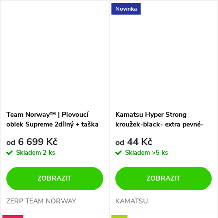
Novinka
Team Norway™ | Plovoucí
Kamatsu Hyper Strong
oblek Supreme 2dílný + taška
kroužek-black- extra pevné-
na přenášení-NOVINKA
JAPAN
6 699 Kč
44 Kč
od
od
Skladem
2 ks
Skladem
>5 ks
ZOBRAZIT
ZOBRAZIT
ZERP TEAM NORWAY
KAMATSU